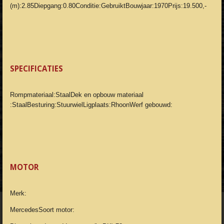
(m):2.85Diepgang:0.80Conditie:GebruiktBouwjaar:1970Prijs:19.500,-
SPECIFICATIES
Rompmateriaal:StaalDek en opbouw materiaal
:StaalBesturing:StuurwielLigplaats:RhoonWerf gebouwd:
MOTOR
Merk:
MercedesSoort motor: