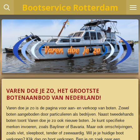
Bootservice Rotterdam
Ga
direct
naar
de
hoofdinhoud
VAREN DOE JE ZO, HET GROOTSTE
BOTENAANBOD VAN NEDERLAND!
Varen doe je zo is de pagina voor aan- en verkoop van boten. Zowel
boten aangeboden door particulieren als bedrijven. Naast tweedehands
boten toont Varen doe je zo ook nieuwe boten. Je kunt specifieke
merken invoeren, zoals Bayliner of Bavaria. Maar ook omschrijvingen,
zoals vlet, sleepboot, tender of zeewaardig. Wil je je huidige boot
verkopen? Klik dan op boot verkopen. Ben je op zoek naar een